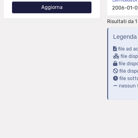
2006-01-01 
Risultati da 1 
Legenda 
file ad a
file dis
file disp
file disp
file sot
nessun f