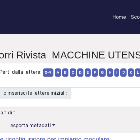
Home
Scor
orri Rivista MACCHINE UTENS
Parti dalla lettera:
0-9
A
B
C
D
E
F
G
H
I
J
K
L
o inserisci le lettere iniziali:
a 1 di 1
esporta metadati
e riconfiguratore per impianto modulare