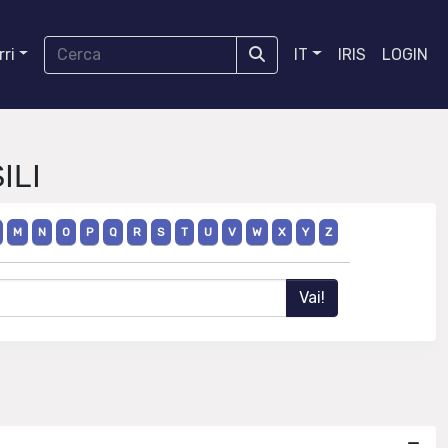
ri
IT
IRIS
LOGIN
ILI
M
N
O
P
Q
R
S
T
U
V
W
X
Y
Z