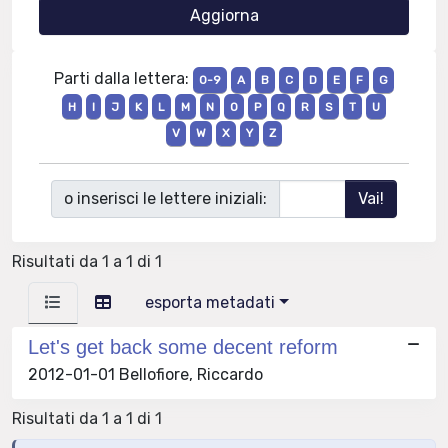
Parti dalla lettera:
0-9
A
B
C
D
E
F
G
H
I
J
K
L
M
N
O
P
Q
R
S
T
U
V
W
X
Y
Z
o inserisci le lettere iniziali:
Risultati da 1 a 1 di 1
esporta metadati
Let's get back some decent reform
2012-01-01 Bellofiore, Riccardo
Risultati da 1 a 1 di 1