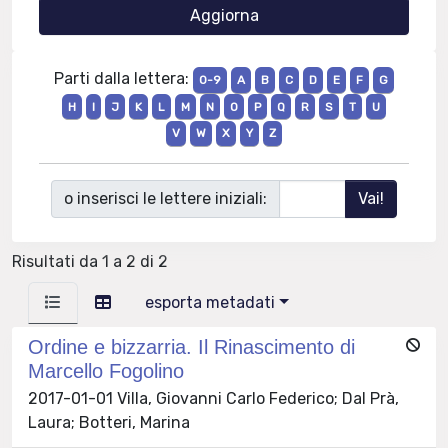
Parti dalla lettera:
0-9
A
B
C
D
E
F
G
H
I
J
K
L
M
N
O
P
Q
R
S
T
U
V
W
X
Y
Z
o inserisci le lettere iniziali:
Risultati da 1 a 2 di 2
esporta metadati
Ordine e bizzarria. Il Rinascimento di
Marcello Fogolino
2017-01-01 Villa, Giovanni Carlo Federico; Dal Prà,
Laura; Botteri, Marina