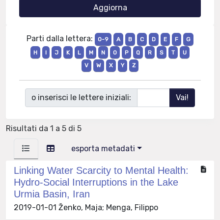
Parti dalla lettera:
0-9
A
B
C
D
E
F
G
H
I
J
K
L
M
N
O
P
Q
R
S
T
U
V
W
X
Y
Z
o inserisci le lettere iniziali:
Risultati da 1 a 5 di 5
esporta metadati
Linking Water Scarcity to Mental Health:
Hydro-Social Interruptions in the Lake
Urmia Basin, Iran
2019-01-01 Ženko, Maja; Menga, Filippo