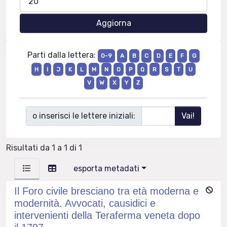
Parti dalla lettera:
0-9
A
B
C
D
E
F
G
H
I
J
K
L
M
N
O
P
Q
R
S
T
U
V
W
X
Y
Z
o inserisci le lettere iniziali:
Risultati da 1 a 1 di 1
esporta metadati
Il Foro civile bresciano tra età moderna e
modernità. Avvocati, causidici e
intervenienti della Teraferma veneta dopo