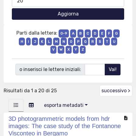
Parti dalla lettera:
0-9
A
B
C
D
E
F
G
H
I
J
K
L
M
N
O
P
Q
R
S
T
U
V
W
X
Y
Z
o inserisci le lettere iniziali:
Risultati da 1 a 20 di 25
successivo >
esporta metadati
3D photogrammetric models from hdr
images: The case study of the Fontanone
Visconteo in Bergamo