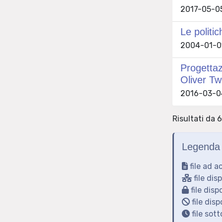
2017-05-05
Le politi
2004-01-01 
Progettazi
Oliver Tw
2016-03-04
Risultati da 6
Legenda 
file ad a
file dis
file disp
file disp
file sot