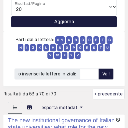
Risultati/Pagina
Parti dalla lettera:
0-9
A
B
C
D
E
F
G
H
I
J
K
L
M
N
O
P
Q
R
S
T
U
V
W
X
Y
Z
o inserisci le lettere iniziali:
Risultati da 53 a 70 di 70
< precedente
esporta metadati
The new institutional governance of Italian
state universities: what role for the new