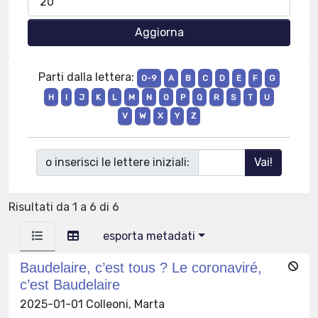
Parti dalla lettera:
0-9
A
B
C
D
E
F
G
H
I
J
K
L
M
N
O
P
Q
R
S
T
U
V
W
X
Y
Z
o inserisci le lettere iniziali:
Risultati da 1 a 6 di 6
esporta metadati
Baudelaire, c’est tous ? Le coronaviré,
c’est Baudelaire
2025-01-01 Colleoni, Marta