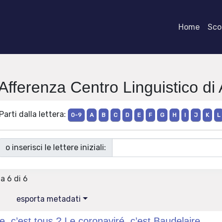
Home
Scor
 Afferenza Centro Linguistico di
Parti dalla lettera:
0-9
A
B
C
D
E
F
G
H
I
J
K
L
o inserisci le lettere iniziali:
 a 6 di 6
esporta metadati
e, c’est tous ? Le coronaviré, c’est Baudelaire