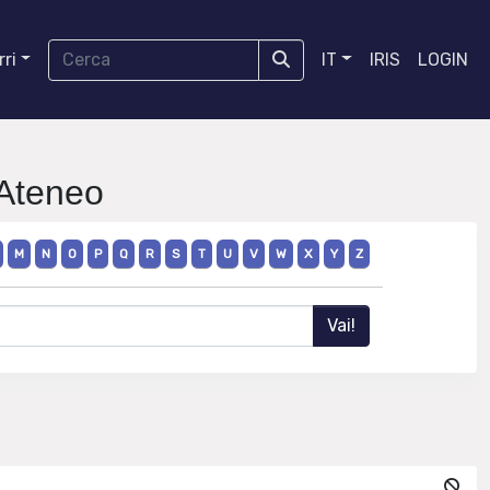
ri
IT
IRIS
LOGIN
 Ateneo
M
N
O
P
Q
R
S
T
U
V
W
X
Y
Z