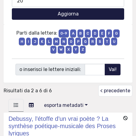
Parti dalla lettera:
0-9
A
B
C
D
E
F
G
H
I
J
K
L
M
N
O
P
Q
R
S
T
U
V
W
X
Y
Z
o inserisci le lettere iniziali:
Risultati da 2 a 6 di 6
< precedente
esporta metadati
Debussy, l’étoffe d’un vrai poète ? La
synthèse poétique-musicale des Proses
lyriques