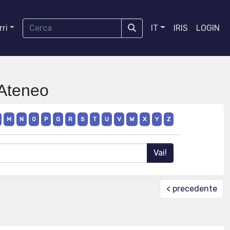
ri
IT
IRIS
LOGIN
 Ateneo
M
N
O
P
Q
R
S
T
U
V
W
X
Y
Z
< precedente