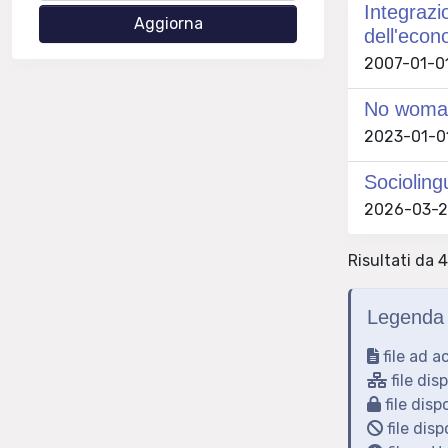
Integrazi
dell'econ
2007-01-01
No woman’
2023-01-01
Socioling
2026-03-20
Risultati da 4
Legenda 
file ad a
file dis
file disp
file disp