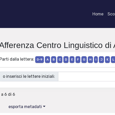
Home
Scor
 Afferenza Centro Linguistico di
Parti dalla lettera:
0-9
A
B
C
D
E
F
G
H
I
J
K
L
o inserisci le lettere iniziali:
 a 6 di 6
esporta metadati