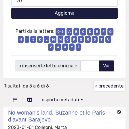
Parti dalla lettera:
0-9
A
B
C
D
E
F
G
H
I
J
K
L
M
N
O
P
Q
R
S
T
U
V
W
X
Y
Z
o inserisci le lettere iniziali:
Risultati da 5 a 6 di 6
< precedente
esporta metadati
No woman’s land. Suzanne et le Paris
d’avant Sarajevo
2023-01-01 Colleoni, Marta