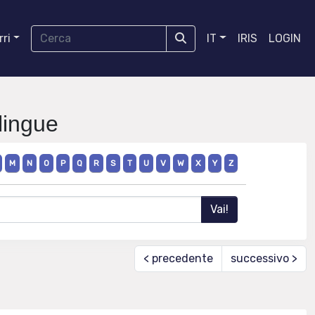
ri
IT
IRIS
LOGIN
lingue
M
N
O
P
Q
R
S
T
U
V
W
X
Y
Z
< precedente
successivo >