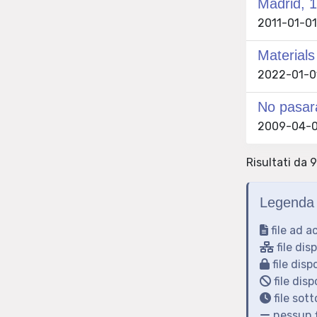
Madrid, 1
2011-01-01 
Materials
2022-01-01
No pasará
2009-04-08
Risultati da 
Legenda 
file ad a
file dis
file disp
file disp
file sot
nessun f