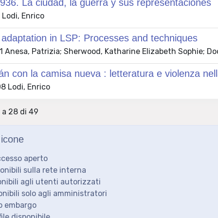
936. La ciudad, la guerra y sus representaciones
Lodi, Enrico
 adaptation in LSP: Processes and techniques
 Anesa, Patrizia; Sherwood, Katharine Elizabeth Sophie; Do
n con la camisa nueva : letteratura e violenza nell
 Lodi, Enrico
9 a 28 di 49
icone
ccesso aperto
ponibili sulla rete interna
onibili agli utenti autorizzati
onibili solo agli amministratori
to embargo
ile disponibile