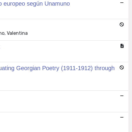
rco europeo según Unamuno
no, Valentina
t
uating Georgian Poetry (1911-1912) through