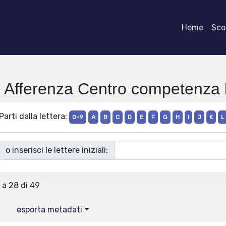
Home
Scor
i Afferenza Centro competenza 
Parti dalla lettera:
0-9
A
B
C
D
E
F
G
H
I
J
K
L
o inserisci le lettere iniziali:
9 a 28 di 49
esporta metadati