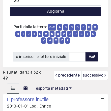
Parti dalla lettera:
0-9
A
B
C
D
E
F
G
H
I
J
K
L
M
N
O
P
Q
R
S
T
U
V
W
X
Y
Z
o inserisci le lettere iniziali:
Risultati da 13 a 32 di
< precedente
successivo >
49
esporta metadati
Il professore inutile
2010-01-01 Lodi, Enrico