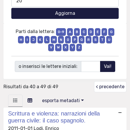
Parti dalla lettera:
0-9
A
B
C
D
E
F
G
H
I
J
K
L
M
N
O
P
Q
R
S
T
U
V
W
X
Y
Z
o inserisci le lettere iniziali:
Risultati da 40 a 49 di 49
< precedente
esporta metadati
Scrittura e violenza: narrazioni della
guerra civile: il caso spagnolo.
2011-01-01 Lodi, Enrico