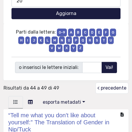
Parti dalla lettera:
0-9
A
B
C
D
E
F
G
H
I
J
K
L
M
N
O
P
Q
R
S
T
U
V
W
X
Y
Z
o inserisci le lettere iniziali:
Risultati da 44 a 49 di 49
< precedente
esporta metadati
“Tell me what you don’t like about
yourself:” The Translation of Gender in
Nip/Tuck