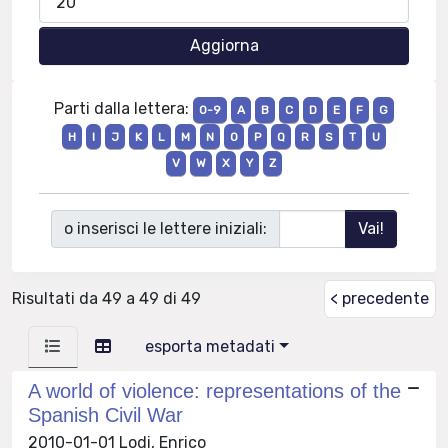
Parti dalla lettera:
0-9
A
B
C
D
E
F
G
H
I
J
K
L
M
N
O
P
Q
R
S
T
U
V
W
X
Y
Z
o inserisci le lettere iniziali:
Risultati da 49 a 49 di 49
< precedente
esporta metadati
A world of violence: representations of the
Spanish Civil War
2010-01-01 Lodi, Enrico