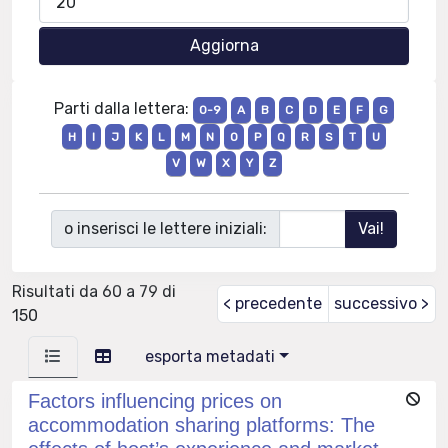
Parti dalla lettera:
0-9
A
B
C
D
E
F
G
H
I
J
K
L
M
N
O
P
Q
R
S
T
U
V
W
X
Y
Z
o inserisci le lettere iniziali:
Risultati da 60 a 79 di
< precedente
successivo >
150
esporta metadati
Factors influencing prices on
accommodation sharing platforms: The