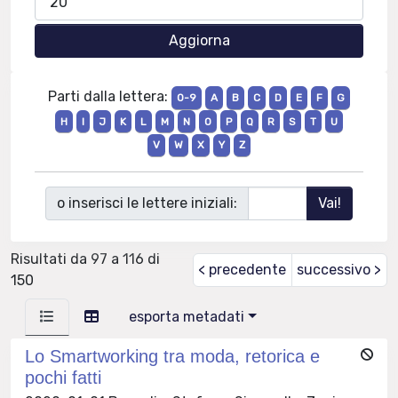
Parti dalla lettera:
0-9
A
B
C
D
E
F
G
H
I
J
K
L
M
N
O
P
Q
R
S
T
U
V
W
X
Y
Z
o inserisci le lettere iniziali:
Risultati da 97 a 116 di
< precedente
successivo >
150
esporta metadati
Lo Smartworking tra moda, retorica e
pochi fatti