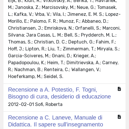
Eijk, B.; Kluit, R.; Vitkovskiy, A.; Benka, T.; Havranek,
M.; Janoska, Z.; Marcisovsky, M.; Neue, G.; Tomasek,
L.; Kafka, V.; Vrba, V.; Vila, I.; Jimenez, E. M. S.; Lopez-
Morillo, E.; Palomo, F. R.; Munoz, F.; Abbaneo, D.;
Christiansen, J.; Emriskova, N.; Orfanelli, S.; Marconi,
Silvana; Jara Casas, L. M.; Bell, S.; Prydderch, M. L.;
Thomas, S.; Christian, D. C.; Deptuch, G.; Fahim, F.;
Hoff, J.; Lipton, R.; Liu, T.; Zimmerman, T.; Miryala, S.;
Garcia-Sciveres, M.; Gnani, D.; Krieger, A.;
Papadopoulou, K.; Heim, T.; Dimitrievska, A.; Carney,
R.; Nachman, B.; Renteira, C.; Wallangen, V.;
Hoeferkamp, M.; Seidel, S.
Recensione a A. Potestio, F. Togni,
Bisogno di cura, desiderio di educazione
2012-02-01 Sofi, Roberta
Recensione a C. Laneve, Manuale di
Didattica. Il sapere sull'insegnamento