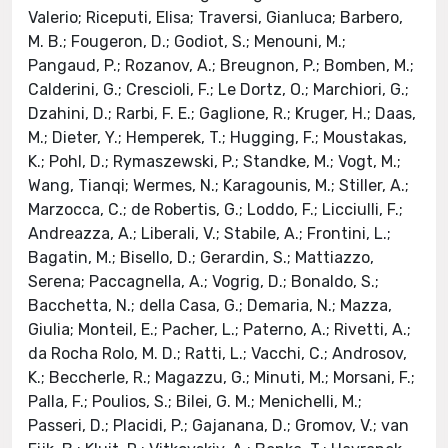
Valerio; Riceputi, Elisa; Traversi, Gianluca; Barbero,
M. B.; Fougeron, D.; Godiot, S.; Menouni, M.;
Pangaud, P.; Rozanov, A.; Breugnon, P.; Bomben, M.;
Calderini, G.; Crescioli, F.; Le Dortz, O.; Marchiori, G.;
Dzahini, D.; Rarbi, F. E.; Gaglione, R.; Kruger, H.; Daas,
M.; Dieter, Y.; Hemperek, T.; Hugging, F.; Moustakas,
K.; Pohl, D.; Rymaszewski, P.; Standke, M.; Vogt, M.;
Wang, Tianqi; Wermes, N.; Karagounis, M.; Stiller, A.;
Marzocca, C.; de Robertis, G.; Loddo, F.; Licciulli, F.;
Andreazza, A.; Liberali, V.; Stabile, A.; Frontini, L.;
Bagatin, M.; Bisello, D.; Gerardin, S.; Mattiazzo,
Serena; Paccagnella, A.; Vogrig, D.; Bonaldo, S.;
Bacchetta, N.; della Casa, G.; Demaria, N.; Mazza,
Giulia; Monteil, E.; Pacher, L.; Paterno, A.; Rivetti, A.;
da Rocha Rolo, M. D.; Ratti, L.; Vacchi, C.; Androsov,
K.; Beccherle, R.; Magazzu, G.; Minuti, M.; Morsani, F.;
Palla, F.; Poulios, S.; Bilei, G. M.; Menichelli, M.;
Passeri, D.; Placidi, P.; Gajanana, D.; Gromov, V.; van