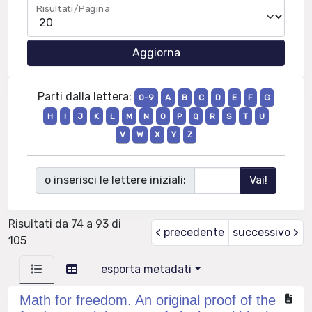
Risultati/Pagina
Parti dalla lettera:
0-9
A
B
C
D
E
F
G
H
I
J
K
L
M
N
O
P
Q
R
S
T
U
V
W
X
Y
Z
o inserisci le lettere iniziali:
Risultati da 74 a 93 di
< precedente
successivo >
105
esporta metadati
Math for freedom. An original proof of the