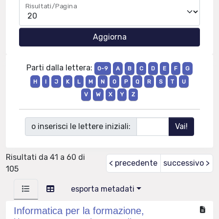
Risultati/Pagina
Parti dalla lettera:
0-9
A
B
C
D
E
F
G
H
I
J
K
L
M
N
O
P
Q
R
S
T
U
V
W
X
Y
Z
o inserisci le lettere iniziali:
Risultati da 41 a 60 di
< precedente
successivo >
105
esporta metadati
Informatica per la formazione,