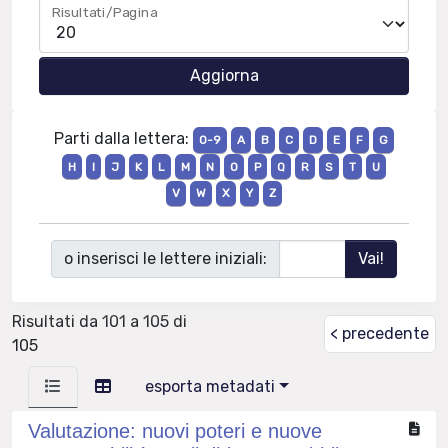
Risultati/Pagina
Parti dalla lettera:
0-9
A
B
C
D
E
F
G
H
I
J
K
L
M
N
O
P
Q
R
S
T
U
V
W
X
Y
Z
o inserisci le lettere iniziali:
Risultati da 101 a 105 di
< precedente
105
esporta metadati
Valutazione: nuovi poteri e nuove