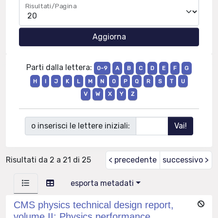
Risultati/Pagina
Parti dalla lettera:
0-9
A
B
C
D
E
F
G
H
I
J
K
L
M
N
O
P
Q
R
S
T
U
V
W
X
Y
Z
o inserisci le lettere iniziali:
Risultati da 2 a 21 di 25
< precedente
successivo >
esporta metadati
CMS physics technical design report,
volume II: Physics performance