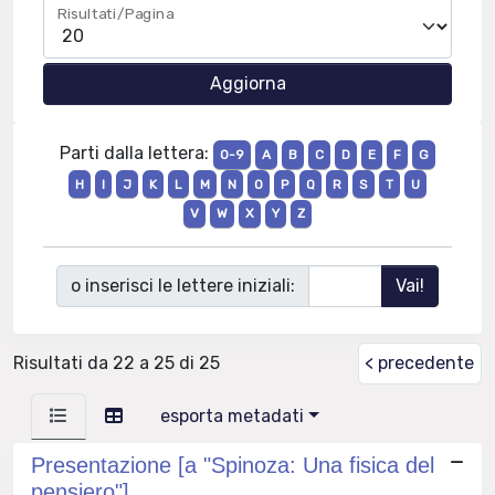
Risultati/Pagina
Parti dalla lettera:
0-9
A
B
C
D
E
F
G
H
I
J
K
L
M
N
O
P
Q
R
S
T
U
V
W
X
Y
Z
o inserisci le lettere iniziali:
Risultati da 22 a 25 di 25
< precedente
esporta metadati
Presentazione [a "Spinoza: Una fisica del
pensiero"]