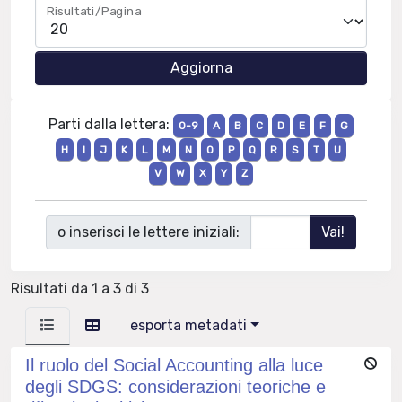
Risultati/Pagina
Parti dalla lettera:
0-9
A
B
C
D
E
F
G
H
I
J
K
L
M
N
O
P
Q
R
S
T
U
V
W
X
Y
Z
o inserisci le lettere iniziali:
Risultati da 1 a 3 di 3
esporta metadati
Il ruolo del Social Accounting alla luce
degli SDGS: considerazioni teoriche e