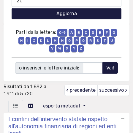
Parti dalla lettera:
0-9
A
B
C
D
E
F
G
H
I
J
K
L
M
N
O
P
Q
R
S
T
U
V
W
X
Y
Z
o inserisci le lettere iniziali:
Risultati da 1.892 a
< precedente
successivo >
1.911 di 5.720
esporta metadati
I confini dell'intervento statale rispetto
all'autonomia finanziaria di regioni ed enti