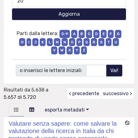
Parti dalla lettera:
0-9
A
B
C
D
E
F
G
H
I
J
K
L
M
N
O
P
Q
R
S
T
U
V
W
X
Y
Z
o inserisci le lettere iniziali:
Risultati da 5.638 a
< precedente
successivo >
5.657 di 5.720
esporta metadati
Valutare senza sapere: come salvare la
valutazione della ricerca in Italia da chi