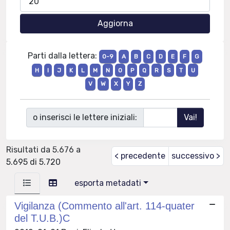
Parti dalla lettera:
0-9
A
B
C
D
E
F
G
H
I
J
K
L
M
N
O
P
Q
R
S
T
U
V
W
X
Y
Z
o inserisci le lettere iniziali:
Risultati da 5.676 a
< precedente
successivo >
5.695 di 5.720
esporta metadati
Vigilanza (Commento all'art. 114-quater
del T.U.B.)C