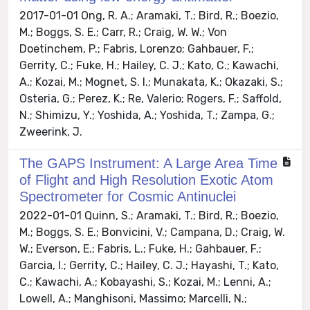
2017-01-01 Ong, R. A.; Aramaki, T.; Bird, R.; Boezio,
M.; Boggs, S. E.; Carr, R.; Craig, W. W.; Von
Doetinchem, P.; Fabris, Lorenzo; Gahbauer, F.;
Gerrity, C.; Fuke, H.; Hailey, C. J.; Kato, C.; Kawachi,
A.; Kozai, M.; Mognet, S. I.; Munakata, K.; Okazaki, S.;
Osteria, G.; Perez, K.; Re, Valerio; Rogers, F.; Saffold,
N.; Shimizu, Y.; Yoshida, A.; Yoshida, T.; Zampa, G.;
Zweerink, J.
The GAPS Instrument: A Large Area Time
of Flight and High Resolution Exotic Atom
Spectrometer for Cosmic Antinuclei
2022-01-01 Quinn, S.; Aramaki, T.; Bird, R.; Boezio,
M.; Boggs, S. E.; Bonvicini, V.; Campana, D.; Craig, W.
W.; Everson, E.; Fabris, L.; Fuke, H.; Gahbauer, F.;
Garcia, I.; Gerrity, C.; Hailey, C. J.; Hayashi, T.; Kato,
C.; Kawachi, A.; Kobayashi, S.; Kozai, M.; Lenni, A.;
Lowell, A.; Manghisoni, Massimo; Marcelli, N.;