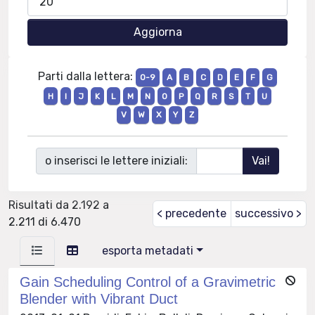
Parti dalla lettera:
0-9
A
B
C
D
E
F
G
H
I
J
K
L
M
N
O
P
Q
R
S
T
U
V
W
X
Y
Z
o inserisci le lettere iniziali:
Risultati da 2.192 a
< precedente
successivo >
2.211 di 6.470
esporta metadati
Gain Scheduling Control of a Gravimetric
Blender with Vibrant Duct