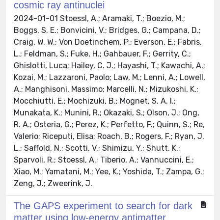
cosmic ray antinuclei
2024-01-01 Stoessl, A.; Aramaki, T.; Boezio, M.;
Boggs, S. E.; Bonvicini, V.; Bridges, G.; Campana, D.;
Craig, W. W.; Von Doetinchem, P.; Everson, E.; Fabris,
L.; Feldman, S.; Fuke, H.; Gahbauer, F.; Gerrity, C.;
Ghislotti, Luca; Hailey, C. J.; Hayashi, T.; Kawachi, A.;
Kozai, M.; Lazzaroni, Paolo; Law, M.; Lenni, A.; Lowell,
A.; Manghisoni, Massimo; Marcelli, N.; Mizukoshi, K.;
Mocchiutti, E.; Mochizuki, B.; Mognet, S. A. I.;
Munakata, K.; Munini, R.; Okazaki, S.; Olson, J.; Ong,
R. A.; Osteria, G.; Perez, K.; Perfetto, F.; Quinn, S.; Re,
Valerio; Riceputi, Elisa; Roach, B.; Rogers, F.; Ryan, J.
L.; Saffold, N.; Scotti, V.; Shimizu, Y.; Shutt, K.;
Sparvoli, R.; Stoessl, A.; Tiberio, A.; Vannuccini, E.;
Xiao, M.; Yamatani, M.; Yee, K.; Yoshida, T.; Zampa, G.;
Zeng, J.; Zweerink, J.
The GAPS experiment to search for dark
matter using low-energy antimatter