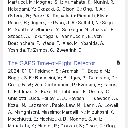
Martucci, M.; Mognet, S. I.; Munakata, K.; Munini, R.;
Nakagami, Y.; Okazaki, S.; Olson, J.; Ong, R. A.;
Osteria, G.; Perez, K.; Re, Valerio; Riceputi, Elisa;
Roach, B.; Rogers, F.; Ryan, J. A.; Saffold, N.; Saijo,
M.; Scotti, V.; Shimizu, Y.; Sonzogni, M.; Sparvoli, R.;
Stoessl, A.; Tokunaga, K.; Vannuccini, E.; von
Doetinchem, P.; Wada, T.; Xiao, M.; Yoshida, A.;
Yoshida, T.; Zampa, G.; Zweerink, J.
The GAPS Time-of-Flight Detector
2024-01-01 Feldman, S.; Aramaki, T.; Boezio, M.;
Boggs, S. E.; Bonvicini, V.; Bridges, G.; Campana, D.;
Craig, W. W.; Von Doetinchem, P.; Everson, E.; Fabris,
L.; Feldman, S.; Fuke, H.; Gahbauer, F.; Gerrity, C.;
Ghislotti, Luca; Hailey, C. J.; Hayashi, T.; Kawachi, A.;
Kozai, M.; Lazzaroni, Paolo; Law, M.; Lenni, A.; Lowell,
A.; Manghisoni, Massimo; Marcelli, N.; Mizukoshi, K.;
Mocchiutti, E.; Mochizuki, B.; Mognet, S. A. I.;
Munakata, K.; Munini, R.; Okazaki, S.; Olson, J.; Ong,