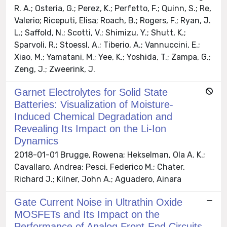
R. A.; Osteria, G.; Perez, K.; Perfetto, F.; Quinn, S.; Re,
Valerio; Riceputi, Elisa; Roach, B.; Rogers, F.; Ryan, J.
L.; Saffold, N.; Scotti, V.; Shimizu, Y.; Shutt, K.;
Sparvoli, R.; Stoessl, A.; Tiberio, A.; Vannuccini, E.;
Xiao, M.; Yamatani, M.; Yee, K.; Yoshida, T.; Zampa, G.;
Zeng, J.; Zweerink, J.
Garnet Electrolytes for Solid State
Batteries: Visualization of Moisture-
Induced Chemical Degradation and
Revealing Its Impact on the Li-Ion
Dynamics
2018-01-01 Brugge, Rowena; Hekselman, Ola A. K.;
Cavallaro, Andrea; Pesci, Federico M.; Chater,
Richard J.; Kilner, John A.; Aguadero, Ainara
Gate Current Noise in Ultrathin Oxide
MOSFETs and Its Impact on the
Performance of Analog Front-End Circuits