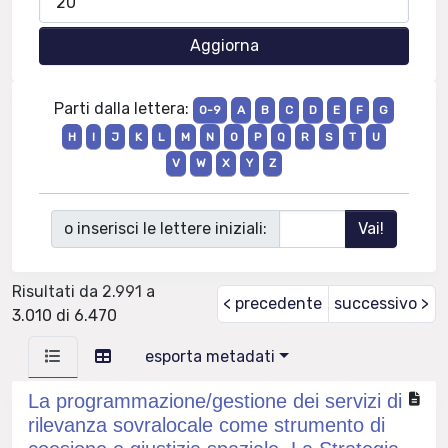
Parti dalla lettera:
0-9
A
B
C
D
E
F
G
H
I
J
K
L
M
N
O
P
Q
R
S
T
U
V
W
X
Y
Z
o inserisci le lettere iniziali:
Risultati da 2.991 a
< precedente
successivo >
3.010 di 6.470
esporta metadati
La programmazione/gestione dei servizi di
rilevanza sovralocale come strumento di