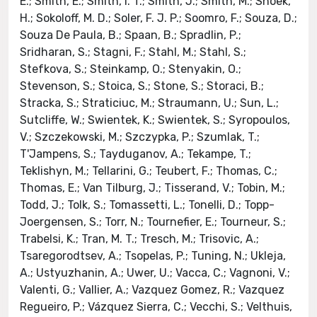
E.; Smith, E.; Smith, I. T.; Smith, J.; Smith, M.; Snoek,
H.; Sokoloff, M. D.; Soler, F. J. P.; Soomro, F.; Souza, D.;
Souza De Paula, B.; Spaan, B.; Spradlin, P.;
Sridharan, S.; Stagni, F.; Stahl, M.; Stahl, S.;
Stefkova, S.; Steinkamp, O.; Stenyakin, O.;
Stevenson, S.; Stoica, S.; Stone, S.; Storaci, B.;
Stracka, S.; Straticiuc, M.; Straumann, U.; Sun, L.;
Sutcliffe, W.; Swientek, K.; Swientek, S.; Syropoulos,
V.; Szczekowski, M.; Szczypka, P.; Szumlak, T.;
T'Jampens, S.; Tayduganov, A.; Tekampe, T.;
Teklishyn, M.; Tellarini, G.; Teubert, F.; Thomas, C.;
Thomas, E.; Van Tilburg, J.; Tisserand, V.; Tobin, M.;
Todd, J.; Tolk, S.; Tomassetti, L.; Tonelli, D.; Topp-
Joergensen, S.; Torr, N.; Tournefier, E.; Tourneur, S.;
Trabelsi, K.; Tran, M. T.; Tresch, M.; Trisovic, A.;
Tsaregorodtsev, A.; Tsopelas, P.; Tuning, N.; Ukleja,
A.; Ustyuzhanin, A.; Uwer, U.; Vacca, C.; Vagnoni, V.;
Valenti, G.; Vallier, A.; Vazquez Gomez, R.; Vazquez
Regueiro, P.; Vázquez Sierra, C.; Vecchi, S.; Velthuis,