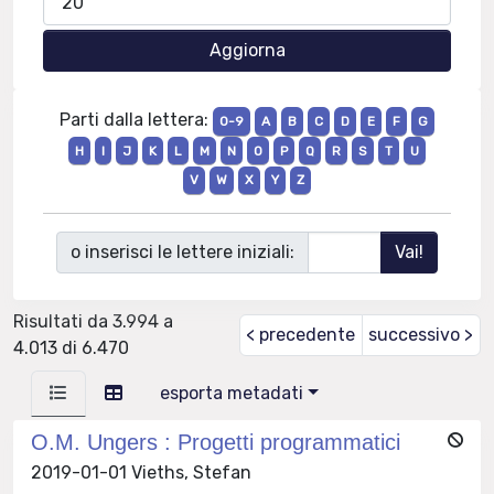
Parti dalla lettera:
0-9
A
B
C
D
E
F
G
H
I
J
K
L
M
N
O
P
Q
R
S
T
U
V
W
X
Y
Z
o inserisci le lettere iniziali:
Risultati da 3.994 a
< precedente
successivo >
4.013 di 6.470
esporta metadati
O.M. Ungers : Progetti programmatici
2019-01-01 Vieths, Stefan