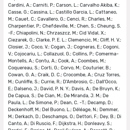
Cardini, A.; Carniti, P.; Carson, L.; Carvalho Akiba, K.;
Casse, G.; Cassina, L.; Castillo Garcia, L.; Cattaneo,
M.; Cauet, C.; Cavallero, G.; Cenci, R.; Charles, M.;
Charpentier, P.; Chefdeville, M.; Chen, S.; Cheung, S.
-F.; Chiapolini, N.; Chrzaszcz, M.; Cid Vidal, X.;
Ciezarek, G.; Clarke, P. E. L.; Clemencic, M.; Cliff, H. V.;
Closier, J.; Coco, V.; Cogan, J.; Cogneras, E.; Cogoni,
V.; Cojocariu, L.; Collazuol, G.; Collins, P.; Comerma-
Montells, A.; Contu, A.; Cook, A.; Coombes, M.;
Coquereau, S.; Corti, G.; Corvo, M.; Couturier, B.;
Cowan, G. A.; Craik, D. C.; Crocombe, A.; Cruz Torres,
M.; Cunliffe, S.; Currie, R.; D'Ambrosio, C.; Dall'Occo,
E.; Dalseno, J.; David, P. N. Y.; Davis, A.; De Bruyn, K.;
De Capua, S.; De Cian, M.; De Miranda, J. M.; De
Paula, L.; De Simone, P.; Dean, C. -T.; Decamp, D.;
Deckenhoff, M.; Del Buono, L.; Déléage, N.; Demmer,
M.; Derkach, D.; Deschamps, O.; Dettori, F.; Dey, B.; Di
Canto, A.; Di Ruscio, F.; Dijkstra, H.; Donleavy, S.;