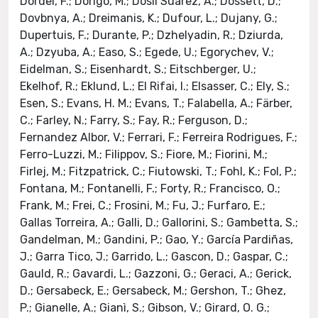
Dordei, F.; Dorigo, M.; Dosil Suárez, A.; Dossett, D.;
Dovbnya, A.; Dreimanis, K.; Dufour, L.; Dujany, G.;
Dupertuis, F.; Durante, P.; Dzhelyadin, R.; Dziurda,
A.; Dzyuba, A.; Easo, S.; Egede, U.; Egorychev, V.;
Eidelman, S.; Eisenhardt, S.; Eitschberger, U.;
Ekelhof, R.; Eklund, L.; El Rifai, I.; Elsasser, C.; Ely, S.;
Esen, S.; Evans, H. M.; Evans, T.; Falabella, A.; Färber,
C.; Farley, N.; Farry, S.; Fay, R.; Ferguson, D.;
Fernandez Albor, V.; Ferrari, F.; Ferreira Rodrigues, F.;
Ferro-Luzzi, M.; Filippov, S.; Fiore, M.; Fiorini, M.;
Firlej, M.; Fitzpatrick, C.; Fiutowski, T.; Fohl, K.; Fol, P.;
Fontana, M.; Fontanelli, F.; Forty, R.; Francisco, O.;
Frank, M.; Frei, C.; Frosini, M.; Fu, J.; Furfaro, E.;
Gallas Torreira, A.; Galli, D.; Gallorini, S.; Gambetta, S.;
Gandelman, M.; Gandini, P.; Gao, Y.; García Pardiñas,
J.; Garra Tico, J.; Garrido, L.; Gascon, D.; Gaspar, C.;
Gauld, R.; Gavardi, L.; Gazzoni, G.; Geraci, A.; Gerick,
D.; Gersabeck, E.; Gersabeck, M.; Gershon, T.; Ghez,
P.; Gianelle, A.; Gianì, S.; Gibson, V.; Girard, O. G.;