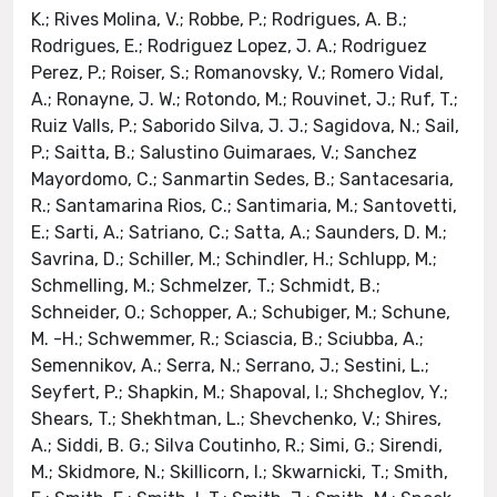
K.; Rives Molina, V.; Robbe, P.; Rodrigues, A. B.;
Rodrigues, E.; Rodriguez Lopez, J. A.; Rodriguez
Perez, P.; Roiser, S.; Romanovsky, V.; Romero Vidal,
A.; Ronayne, J. W.; Rotondo, M.; Rouvinet, J.; Ruf, T.;
Ruiz Valls, P.; Saborido Silva, J. J.; Sagidova, N.; Sail,
P.; Saitta, B.; Salustino Guimaraes, V.; Sanchez
Mayordomo, C.; Sanmartin Sedes, B.; Santacesaria,
R.; Santamarina Rios, C.; Santimaria, M.; Santovetti,
E.; Sarti, A.; Satriano, C.; Satta, A.; Saunders, D. M.;
Savrina, D.; Schiller, M.; Schindler, H.; Schlupp, M.;
Schmelling, M.; Schmelzer, T.; Schmidt, B.;
Schneider, O.; Schopper, A.; Schubiger, M.; Schune,
M. -H.; Schwemmer, R.; Sciascia, B.; Sciubba, A.;
Semennikov, A.; Serra, N.; Serrano, J.; Sestini, L.;
Seyfert, P.; Shapkin, M.; Shapoval, I.; Shcheglov, Y.;
Shears, T.; Shekhtman, L.; Shevchenko, V.; Shires,
A.; Siddi, B. G.; Silva Coutinho, R.; Simi, G.; Sirendi,
M.; Skidmore, N.; Skillicorn, I.; Skwarnicki, T.; Smith,