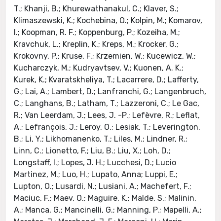
T.; Khanji, B.; Khurewathanakul, C.; Klaver, S.;
Klimaszewski, K.; Kochebina, O.; Kolpin, M.; Komarov,
I.; Koopman, R. F.; Koppenburg, P.; Kozeiha, M.;
Kravchuk, L.; Kreplin, K.; Kreps, M.; Krocker, G.;
Krokovny, P.; Kruse, F.; Krzemien, W.; Kucewicz, W.;
Kucharczyk, M.; Kudryavtsev, V.; Kuonen, A. K.;
Kurek, K.; Kvaratskheliya, T.; Lacarrere, D.; Lafferty,
G.; Lai, A.; Lambert, D.; Lanfranchi, G.; Langenbruch,
C.; Langhans, B.; Latham, T.; Lazzeroni, C.; Le Gac,
R.; Van Leerdam, J.; Lees, J. -P.; Lefèvre, R.; Leflat,
A.; Lefrançois, J.; Leroy, O.; Lesiak, T.; Leverington,
B.; Li, Y.; Likhomanenko, T.; Liles, M.; Lindner, R.;
Linn, C.; Lionetto, F.; Liu, B.; Liu, X.; Loh, D.;
Longstaff, I.; Lopes, J. H.; Lucchesi, D.; Lucio
Martinez, M.; Luo, H.; Lupato, Anna; Luppi, E.;
Lupton, O.; Lusardi, N.; Lusiani, A.; Machefert, F.;
Maciuc, F.; Maev, O.; Maguire, K.; Malde, S.; Malinin,
A.; Manca, G.; Mancinelli, G.; Manning, P.; Mapelli, A.;