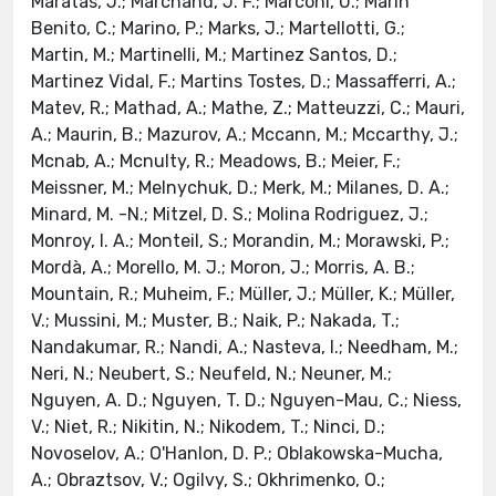
Maratas, J.; Marchand, J. F.; Marconi, U.; Marin
Benito, C.; Marino, P.; Marks, J.; Martellotti, G.;
Martin, M.; Martinelli, M.; Martinez Santos, D.;
Martinez Vidal, F.; Martins Tostes, D.; Massafferri, A.;
Matev, R.; Mathad, A.; Mathe, Z.; Matteuzzi, C.; Mauri,
A.; Maurin, B.; Mazurov, A.; Mccann, M.; Mccarthy, J.;
Mcnab, A.; Mcnulty, R.; Meadows, B.; Meier, F.;
Meissner, M.; Melnychuk, D.; Merk, M.; Milanes, D. A.;
Minard, M. -N.; Mitzel, D. S.; Molina Rodriguez, J.;
Monroy, I. A.; Monteil, S.; Morandin, M.; Morawski, P.;
Mordà, A.; Morello, M. J.; Moron, J.; Morris, A. B.;
Mountain, R.; Muheim, F.; Müller, J.; Müller, K.; Müller,
V.; Mussini, M.; Muster, B.; Naik, P.; Nakada, T.;
Nandakumar, R.; Nandi, A.; Nasteva, I.; Needham, M.;
Neri, N.; Neubert, S.; Neufeld, N.; Neuner, M.;
Nguyen, A. D.; Nguyen, T. D.; Nguyen-Mau, C.; Niess,
V.; Niet, R.; Nikitin, N.; Nikodem, T.; Ninci, D.;
Novoselov, A.; O'Hanlon, D. P.; Oblakowska-Mucha,
A.; Obraztsov, V.; Ogilvy, S.; Okhrimenko, O.;