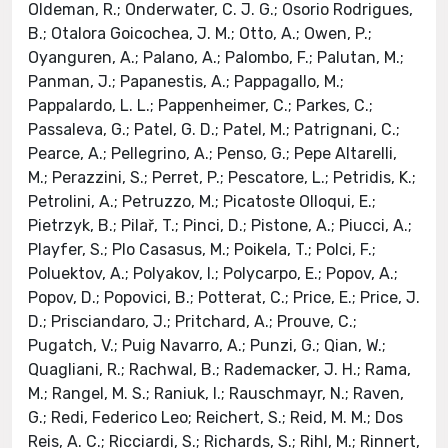
Oldeman, R.; Onderwater, C. J. G.; Osorio Rodrigues,
B.; Otalora Goicochea, J. M.; Otto, A.; Owen, P.;
Oyanguren, A.; Palano, A.; Palombo, F.; Palutan, M.;
Panman, J.; Papanestis, A.; Pappagallo, M.;
Pappalardo, L. L.; Pappenheimer, C.; Parkes, C.;
Passaleva, G.; Patel, G. D.; Patel, M.; Patrignani, C.;
Pearce, A.; Pellegrino, A.; Penso, G.; Pepe Altarelli,
M.; Perazzini, S.; Perret, P.; Pescatore, L.; Petridis, K.;
Petrolini, A.; Petruzzo, M.; Picatoste Olloqui, E.;
Pietrzyk, B.; Pilař, T.; Pinci, D.; Pistone, A.; Piucci, A.;
Playfer, S.; Plo Casasus, M.; Poikela, T.; Polci, F.;
Poluektov, A.; Polyakov, I.; Polycarpo, E.; Popov, A.;
Popov, D.; Popovici, B.; Potterat, C.; Price, E.; Price, J.
D.; Prisciandaro, J.; Pritchard, A.; Prouve, C.;
Pugatch, V.; Puig Navarro, A.; Punzi, G.; Qian, W.;
Quagliani, R.; Rachwal, B.; Rademacker, J. H.; Rama,
M.; Rangel, M. S.; Raniuk, I.; Rauschmayr, N.; Raven,
G.; Redi, Federico Leo; Reichert, S.; Reid, M. M.; Dos
Reis, A. C.; Ricciardi, S.; Richards, S.; Rihl, M.; Rinnert,