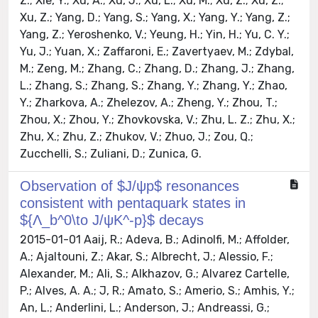
Observation of $J/ψp$ resonances
consistent with pentaquark states in
${Λ_b^0\to J/ψK^-p}$ decays
2015-01-01 Aaij, R.; Adeva, B.; Adinolfi, M.; Affolder,
A.; Ajaltouni, Z.; Akar, S.; Albrecht, J.; Alessio, F.;
Alexander, M.; Ali, S.; Alkhazov, G.; Alvarez Cartelle,
P.; Alves, A. A.; J, R.; Amato, S.; Amerio, S.; Amhis, Y.;
An, L.; Anderlini, L.; Anderson, J.; Andreassi, G.;