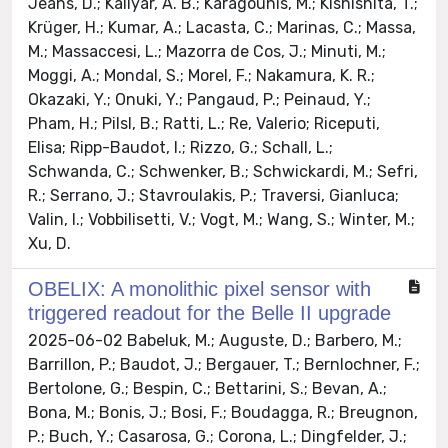
Jeans, D.; Kaliyar, A. B.; Karagounis, M.; Kishishita, T.;
Krüger, H.; Kumar, A.; Lacasta, C.; Marinas, C.; Massa,
M.; Massaccesi, L.; Mazorra de Cos, J.; Minuti, M.;
Moggi, A.; Mondal, S.; Morel, F.; Nakamura, K. R.;
Okazaki, Y.; Onuki, Y.; Pangaud, P.; Peinaud, Y.;
Pham, H.; Pilsl, B.; Ratti, L.; Re, Valerio; Riceputi,
Elisa; Ripp-Baudot, I.; Rizzo, G.; Schall, L.;
Schwanda, C.; Schwenker, B.; Schwickardi, M.; Sefri,
R.; Serrano, J.; Stavroulakis, P.; Traversi, Gianluca;
Valin, I.; Vobbilisetti, V.; Vogt, M.; Wang, S.; Winter, M.;
Xu, D.
OBELIX: A monolithic pixel sensor with
triggered readout for the Belle II upgrade
2025-06-02 Babeluk, M.; Auguste, D.; Barbero, M.;
Barrillon, P.; Baudot, J.; Bergauer, T.; Bernlochner, F.;
Bertolone, G.; Bespin, C.; Bettarini, S.; Bevan, A.;
Bona, M.; Bonis, J.; Bosi, F.; Boudagga, R.; Breugnon,
P.; Buch, Y.; Casarosa, G.; Corona, L.; Dingfelder, J.;