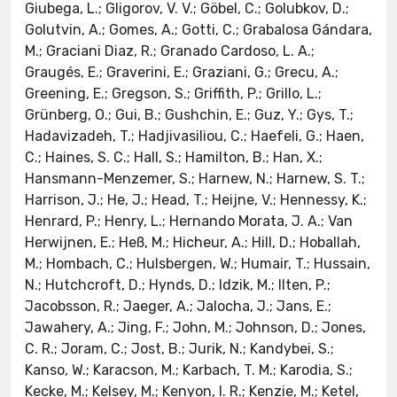
Giubega, L.; Gligorov, V. V.; Göbel, C.; Golubkov, D.;
Golutvin, A.; Gomes, A.; Gotti, C.; Grabalosa Gándara,
M.; Graciani Diaz, R.; Granado Cardoso, L. A.;
Graugés, E.; Graverini, E.; Graziani, G.; Grecu, A.;
Greening, E.; Gregson, S.; Griffith, P.; Grillo, L.;
Grünberg, O.; Gui, B.; Gushchin, E.; Guz, Y.; Gys, T.;
Hadavizadeh, T.; Hadjivasiliou, C.; Haefeli, G.; Haen,
C.; Haines, S. C.; Hall, S.; Hamilton, B.; Han, X.;
Hansmann-Menzemer, S.; Harnew, N.; Harnew, S. T.;
Harrison, J.; He, J.; Head, T.; Heijne, V.; Hennessy, K.;
Henrard, P.; Henry, L.; Hernando Morata, J. A.; Van
Herwijnen, E.; Heß, M.; Hicheur, A.; Hill, D.; Hoballah,
M.; Hombach, C.; Hulsbergen, W.; Humair, T.; Hussain,
N.; Hutchcroft, D.; Hynds, D.; Idzik, M.; Ilten, P.;
Jacobsson, R.; Jaeger, A.; Jalocha, J.; Jans, E.;
Jawahery, A.; Jing, F.; John, M.; Johnson, D.; Jones,
C. R.; Joram, C.; Jost, B.; Jurik, N.; Kandybei, S.;
Kanso, W.; Karacson, M.; Karbach, T. M.; Karodia, S.;
Kecke, M.; Kelsey, M.; Kenyon, I. R.; Kenzie, M.; Ketel,