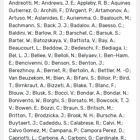
Andreotti, M.; Andrews, J. E.; Appleby, R. B.; Aquines
Gutierrez, O.; Archilli, F.; D'Argent, P.; Artamonov, A.;
Artuso, M.; Aslanides, E.; Auriemma, G.; Baalouch, M.;
Bachmann, S.; Back, J. J.; Badalov, A.; Baesso, C.;
Baldini, W.; Barlow, R. J.; Barschel, C.; Barsuk, S.;
Barter, W.; Batozskaya, V.; Battista, V.; Bay, A.;
Beaucourt, L.; Beddow, J.; Bedeschi, F.; Bediaga, I.;
Bel, L. J.; Bellee, V.; Belloli, N.; Belyaev, I.; Ben-Haim,
E.; Bencivenni, G.; Benson, S.; Benton, J.;
Berezhnoy, A.; Bernet, R.; Bertolin, A.; Bettler, M. -O.;
Van Beuzekom, M.; Bien, A.; Bifani, S.; Billoir, P.; Bird,
T.; Birnkraut, A.; Bizzeti, A.; Blake, T.; Blanc, F.;
Blouw, J.; Blusk, S.; Bocci, V.; Bondar, A.; Bondar, N.;
Bonivento, W.; Borghi, S.; Borsato, M.; Bowcock, T. J.
V.; Bowen, E.; Bozzi, C.; Braun, S.; Britsch, M.;
Britton, T.; Brodzicka, J.; Brook, N. H.; Bursche, A.;
Buytaert, J.; Cadeddu, S.; Calabrese, R.; Calvi, M.;
Calvo Gomez, M.; Campana, P.; Campora Perez, D.;
Capriotti, L.; Carbone, A.; Carboni, G.; Cardinale, R.;