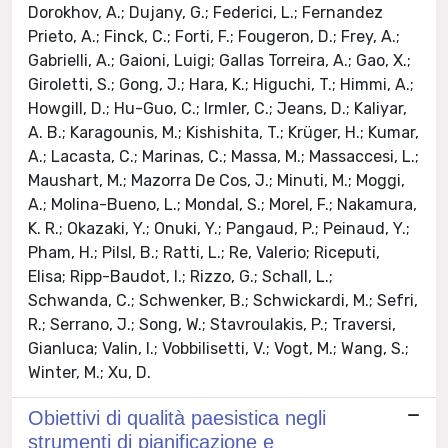
Dorokhov, A.; Dujany, G.; Federici, L.; Fernandez
Prieto, A.; Finck, C.; Forti, F.; Fougeron, D.; Frey, A.;
Gabrielli, A.; Gaioni, Luigi; Gallas Torreira, A.; Gao, X.;
Giroletti, S.; Gong, J.; Hara, K.; Higuchi, T.; Himmi, A.;
Howgill, D.; Hu-Guo, C.; Irmler, C.; Jeans, D.; Kaliyar,
A. B.; Karagounis, M.; Kishishita, T.; Krüger, H.; Kumar,
A.; Lacasta, C.; Marinas, C.; Massa, M.; Massaccesi, L.;
Maushart, M.; Mazorra De Cos, J.; Minuti, M.; Moggi,
A.; Molina-Bueno, L.; Mondal, S.; Morel, F.; Nakamura,
K. R.; Okazaki, Y.; Onuki, Y.; Pangaud, P.; Peinaud, Y.;
Pham, H.; Pilsl, B.; Ratti, L.; Re, Valerio; Riceputi,
Elisa; Ripp-Baudot, I.; Rizzo, G.; Schall, L.;
Schwanda, C.; Schwenker, B.; Schwickardi, M.; Sefri,
R.; Serrano, J.; Song, W.; Stavroulakis, P.; Traversi,
Gianluca; Valin, I.; Vobbilisetti, V.; Vogt, M.; Wang, S.;
Winter, M.; Xu, D.
Obiettivi di qualità paesistica negli
strumenti di pianificazione e