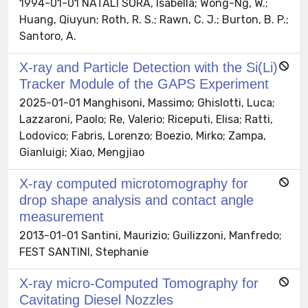
1994-01-01 NATALI SORA, Isabella; Wong-Ng, W.;
Huang, Qiuyun; Roth, R. S.; Rawn, C. J.; Burton, B. P.;
Santoro, A.
X-ray and Particle Detection with the Si(Li)
Tracker Module of the GAPS Experiment
2025-01-01 Manghisoni, Massimo; Ghislotti, Luca;
Lazzaroni, Paolo; Re, Valerio; Riceputi, Elisa; Ratti,
Lodovico; Fabris, Lorenzo; Boezio, Mirko; Zampa,
Gianluigi; Xiao, Mengjiao
X-ray computed microtomography for
drop shape analysis and contact angle
measurement
2013-01-01 Santini, Maurizio; Guilizzoni, Manfredo;
FEST SANTINI, Stephanie
X-ray micro-Computed Tomography for
Cavitating Diesel Nozzles