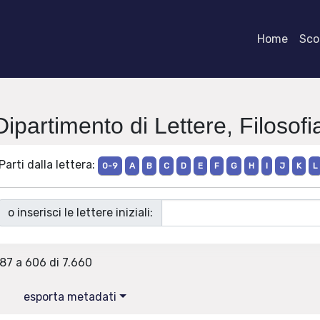
Home
Scor
Dipartimento di Lettere, Filoso
Parti dalla lettera:
0-9
A
B
C
D
E
F
G
H
I
J
K
L
o inserisci le lettere iniziali:
587 a 606 di 7.660
esporta metadati