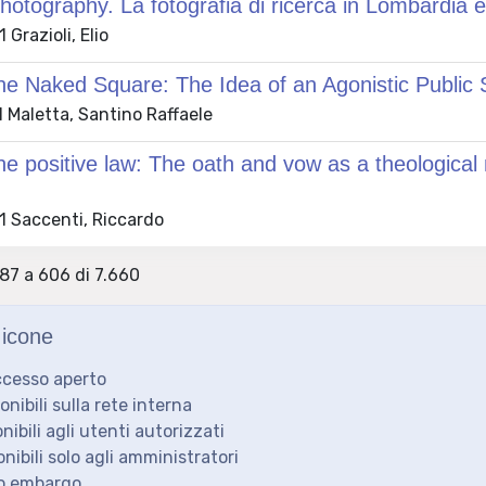
otography. La fotografia di ricerca in Lombardia e i
Grazioli, Elio
he Naked Square: The Idea of an Agonistic Public
 Maletta, Santino Raffaele
e positive law: The oath and vow as a theological
 Saccenti, Riccardo
587 a 606 di 7.660
icone
ccesso aperto
ponibili sulla rete interna
onibili agli utenti autorizzati
onibili solo agli amministratori
to embargo