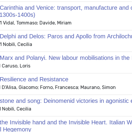
arinthia and Venice: transport, manufacture and c
(1300s-1400s)
 Vidal, Tommaso; Davide, Miriam
elphi and Delos: Paros and Apollo from Archiloch
Nobili, Cecilia
arx and Polanyi. New labour mobilisations in the It
 Caruso, Loris
Resilience and Resistance
 D'Alisa, Giacomo; Forno, Francesca; Maurano, Simon
tone and song: Deinomenid victories in agonistic
Nobili, Cecilia
he Invisible hand and the Invisible Heart. Italian
al Hegemony