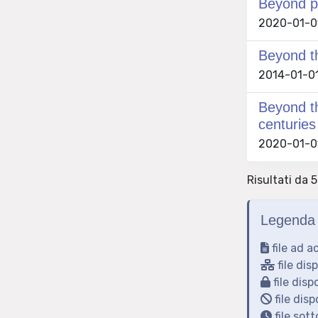
Beyond ph
2020-01-01 
Beyond t
2014-01-01
Beyond th
centuries
2020-01-01
Risultati da 
Legenda 
file ad a
file dis
file disp
file disp
file sot