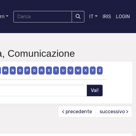
ri
IT
IRIS
LOGIN
fia, Comunicazione
M
N
O
P
Q
R
S
T
U
V
W
X
Y
Z
< precedente
successivo >