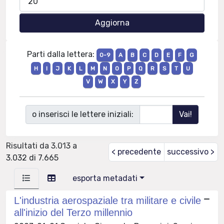
Parti dalla lettera:
0-9
A
B
C
D
E
F
G
H
I
J
K
L
M
N
O
P
Q
R
S
T
U
V
W
X
Y
Z
o inserisci le lettere iniziali:
Risultati da 3.013 a
< precedente
successivo >
3.032 di 7.665
esporta metadati
L'industria aerospaziale tra militare e civile
all'inizio del Terzo millennio