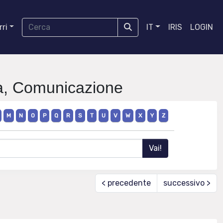
ri
IT
IRIS
LOGIN
fia, Comunicazione
M
N
O
P
Q
R
S
T
U
V
W
X
Y
Z
< precedente
successivo >