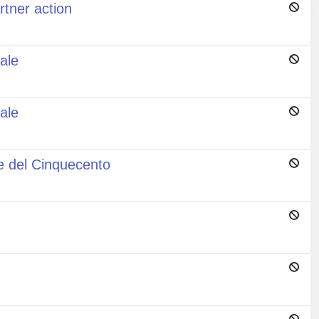
rtner action
cale
cale
che del Cinquecento