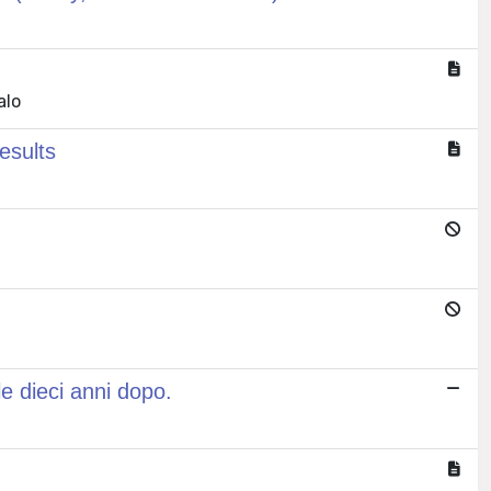
alo
esults
le dieci anni dopo.