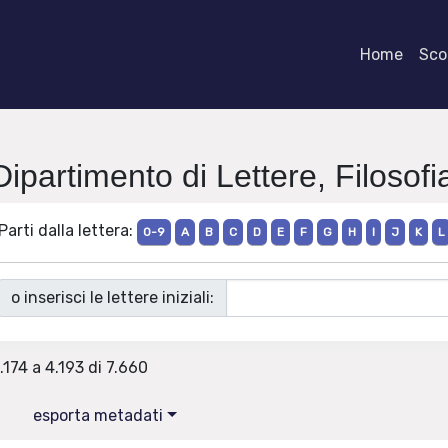
Home
Scor
Dipartimento di Lettere, Filoso
Parti dalla lettera:
0-9
A
B
C
D
E
F
G
H
I
J
K
L
o inserisci le lettere iniziali:
.174 a 4.193 di 7.660
esporta metadati