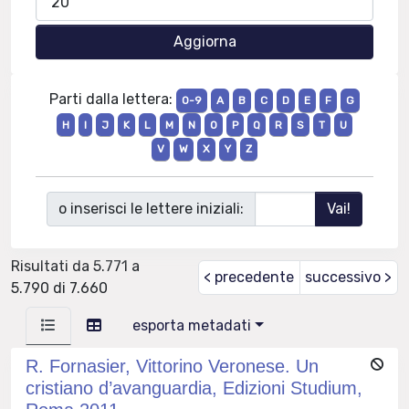
Parti dalla lettera:
0-9
A
B
C
D
E
F
G
H
I
J
K
L
M
N
O
P
Q
R
S
T
U
V
W
X
Y
Z
o inserisci le lettere iniziali:
Risultati da 5.771 a
< precedente
successivo >
5.790 di 7.660
esporta metadati
R. Fornasier, Vittorino Veronese. Un
cristiano d’avanguardia, Edizioni Studium,