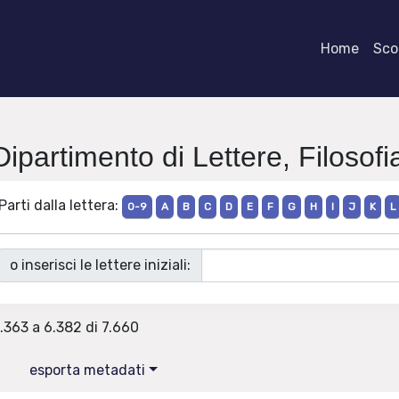
Home
Scor
Dipartimento di Lettere, Filoso
Parti dalla lettera:
0-9
A
B
C
D
E
F
G
H
I
J
K
L
o inserisci le lettere iniziali:
6.363 a 6.382 di 7.660
esporta metadati