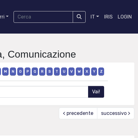
ri
IT
IRIS
LOGIN
fia, Comunicazione
M
N
O
P
Q
R
S
T
U
V
W
X
Y
Z
< precedente
successivo >