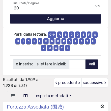
Risultati/Pagina
Parti dalla lettera:
0-9
A
B
C
D
E
F
G
H
I
J
K
L
M
N
O
P
Q
R
S
T
U
V
W
X
Y
Z
o inserisci le lettere iniziali:
Risultati da 1.909 a
< precedente
successivo >
1.928 di 7.317
esporta metadati
Fortezza Assediata (围城)