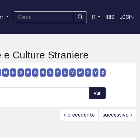
ri
IT
IRIS
LOGIN
e e Culture Straniere
M
N
O
P
Q
R
S
T
U
V
W
X
Y
Z
< precedente
successivo >