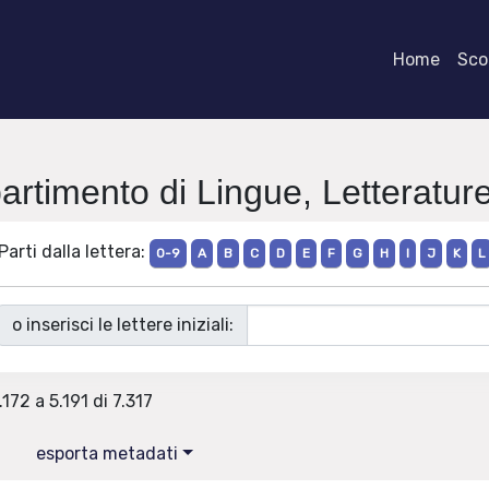
Home
Scor
artimento di Lingue, Letteratur
Parti dalla lettera:
0-9
A
B
C
D
E
F
G
H
I
J
K
L
o inserisci le lettere iniziali:
.172 a 5.191 di 7.317
esporta metadati