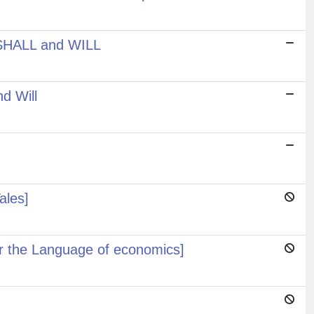
n SHALL and WILL
d Will
ales]
ir the Language of economics]