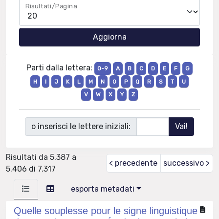
Risultati/Pagina
Parti dalla lettera:
0-9
A
B
C
D
E
F
G
H
I
J
K
L
M
N
O
P
Q
R
S
T
U
V
W
X
Y
Z
o inserisci le lettere iniziali:
Risultati da 5.387 a
< precedente
successivo >
5.406 di 7.317
esporta metadati
Quelle souplesse pour le signe linguistique