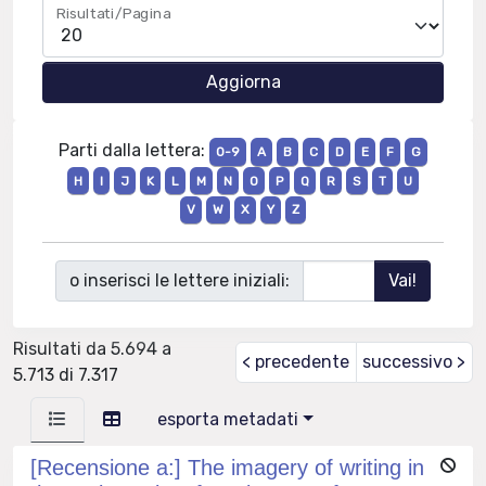
Risultati/Pagina
Parti dalla lettera:
0-9
A
B
C
D
E
F
G
H
I
J
K
L
M
N
O
P
Q
R
S
T
U
V
W
X
Y
Z
o inserisci le lettere iniziali:
Risultati da 5.694 a
< precedente
successivo >
5.713 di 7.317
esporta metadati
[Recensione a:] The imagery of writing in