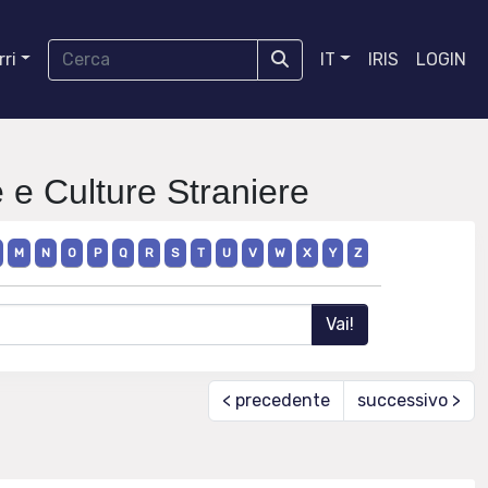
ri
IT
IRIS
LOGIN
e e Culture Straniere
M
N
O
P
Q
R
S
T
U
V
W
X
Y
Z
< precedente
successivo >