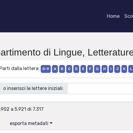
Home
Scor
artimento di Lingue, Letteratur
Parti dalla lettera:
0-9
A
B
C
D
E
F
G
H
I
J
K
L
o inserisci le lettere iniziali:
.902 a 5.921 di 7.317
esporta metadati