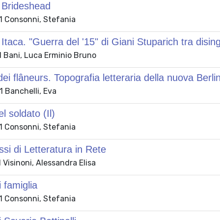
a Brideshead
 Consonni, Stefania
 Itaca. "Guerra del '15" di Giani Stuparich tra disi
 Bani, Luca Erminio Bruno
 dei flâneurs. Topografia letteraria della nuova Berli
 Banchelli, Eva
l soldato (Il)
 Consonni, Stefania
ussi di Letteratura in Rete
Visinoni, Alessandra Elisa
i famiglia
 Consonni, Stefania