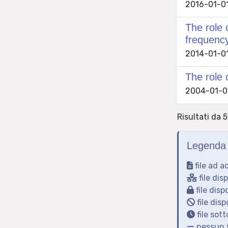
2016-01-01
The role 
frequenc
2014-01-01 
The role 
2004-01-01
Risultati da 5
Legenda 
file ad a
file dis
file disp
file disp
file sot
nessun f