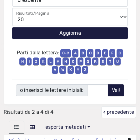
Risultati/Pagina
Parti dalla lettera:
0-9
A
B
C
D
E
F
G
H
I
J
K
L
M
N
O
P
Q
R
S
T
U
V
W
X
Y
Z
o inserisci le lettere iniziali:
Risultati da 2 a 4 di 4
< precedente
esporta metadati