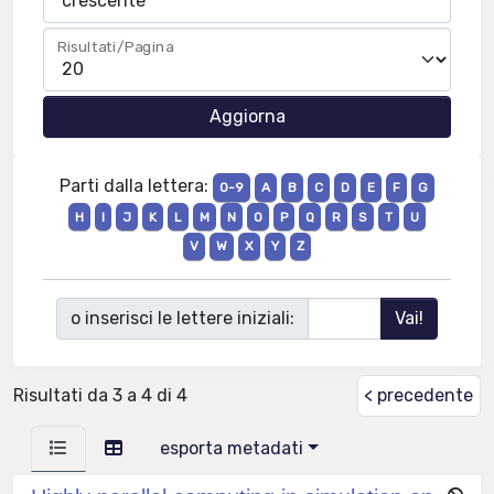
Risultati/Pagina
Parti dalla lettera:
0-9
A
B
C
D
E
F
G
H
I
J
K
L
M
N
O
P
Q
R
S
T
U
V
W
X
Y
Z
o inserisci le lettere iniziali:
Risultati da 3 a 4 di 4
< precedente
esporta metadati