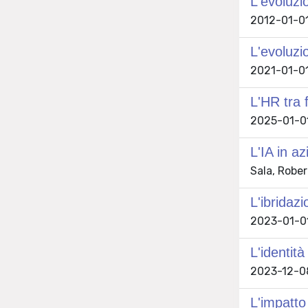
L'evoluzi
2012-01-01
L'evoluzi
2021-01-01
L'HR tra 
2025-01-01 
L'IA in a
Sala, Rober
L'ibridaz
2023-01-01
L'identit
2023-12-08
L'impatto