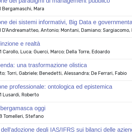
one dei paradigmi di management pubblico
 Bergamaschi, Mara
one dei sistemi informativi, Big Data e governmental
 D'Andreamatteo, Antonio; Montani, Damiano; Sargiacomo, M
finzione e realtà
Carollo, Luca; Guerci, Marco; Della Torre, Edoardo
zienda: una trasformazione olistica
to; Torri, Gabriele; Benedetti, Alessandra; De Ferrari, Fabio
ione professionale: ontologica ed epistemica
 Lusardi, Roberto
à bergamasca oggi
 Tomelleri, Stefano
 dell'adozione degli IAS/IFRS sui bilanci delle azien