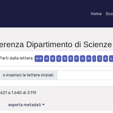
Home
Scor
ferenza Dipartimento di Scienze
Parti dalla lettera:
0-9
A
B
C
D
E
F
G
H
I
J
K
L
o inserisci le lettere iniziali:
.621 a 1.640 di 3.119
esporta metadati