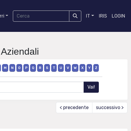
ri
IT
IRIS
LOGIN
 Aziendali
M
N
O
P
Q
R
S
T
U
V
W
X
Y
Z
< precedente
successivo >