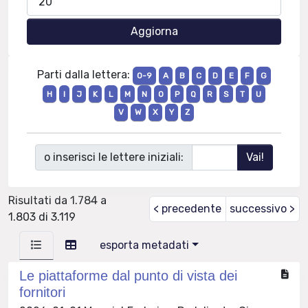
Parti dalla lettera:
0-9
A
B
C
D
E
F
G
H
I
J
K
L
M
N
O
P
Q
R
S
T
U
V
W
X
Y
Z
o inserisci le lettere iniziali:
Risultati da 1.784 a
< precedente
successivo >
1.803 di 3.119
esporta metadati
Le piattaforme dal punto di vista dei
fornitori