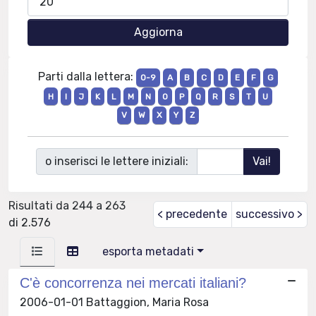
Parti dalla lettera:
0-9
A
B
C
D
E
F
G
H
I
J
K
L
M
N
O
P
Q
R
S
T
U
V
W
X
Y
Z
o inserisci le lettere iniziali:
Risultati da 244 a 263
< precedente
successivo >
di 2.576
esporta metadati
C'è concorrenza nei mercati italiani?
2006-01-01 Battaggion, Maria Rosa