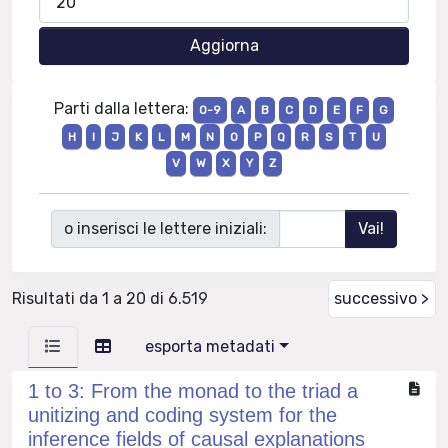
Parti dalla lettera:
0-9
A
B
C
D
E
F
G
H
I
J
K
L
M
N
O
P
Q
R
S
T
U
V
W
X
Y
Z
o inserisci le lettere iniziali:
Risultati da 1 a 20 di 6.519
successivo >
esporta metadati
1 to 3: From the monad to the triad a
unitizing and coding system for the
inference fields of causal explanations