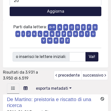
Parti dalla lettera:
0-9
A
B
C
D
E
F
G
H
I
J
K
L
M
N
O
P
Q
R
S
T
U
V
W
X
Y
Z
o inserisci le lettere iniziali:
Risultati da 3.931 a
< precedente
successivo >
3.950 di 6.519
esporta metadati
De Martino: preistoria e riscatto di una
ricerca